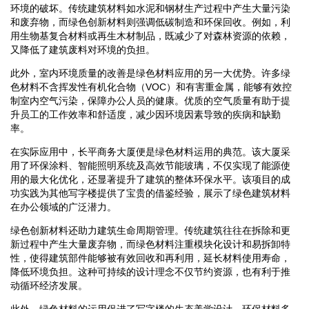
环境的破坏。传统建筑材料如水泥和钢材生产过程中产生大量污染
和废弃物，而绿色创新材料则强调低碳制造和环保回收。例如，利
用生物基复合材料或再生木材制品，既减少了对森林资源的依赖，
又降低了建筑废料对环境的负担。
此外，室内环境质量的改善是绿色材料应用的另一大优势。许多绿
色材料不含挥发性有机化合物（VOC）和有害重金属，能够有效控
制室内空气污染，保障办公人员的健康。优质的空气质量有助于提
升员工的工作效率和舒适度，减少因环境因素导致的疾病和缺勤
率。
在实际应用中，长平商务大厦便是绿色材料运用的典范。该大厦采
用了环保涂料、智能照明系统及高效节能玻璃，不仅实现了能源使
用的最大化优化，还显著提升了建筑的整体环保水平。该项目的成
功实践为其他写字楼提供了宝贵的借鉴经验，展示了绿色建筑材料
在办公领域的广泛潜力。
绿色创新材料还助力建筑生命周期管理。传统建筑往往在拆除和更
新过程中产生大量废弃物，而绿色材料注重模块化设计和易拆卸特
性，使得建筑部件能够被有效回收和再利用，延长材料使用寿命，
降低环境负担。这种可持续的设计理念不仅节约资源，也有利于推
动循环经济发展。
此外，绿色材料的运用促进了写字楼的生态美学设计。环保材料多