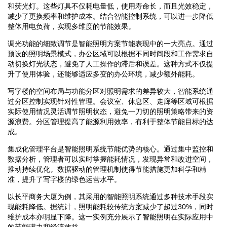
和荧光灯。这些灯具不仅耗电量低，使用寿命长，而且光效稳定，
减少了更换频率和维护成本。结合智能控制系统，可以进一步降低
整体用电负荷，实现多维度的节能效果。
调光功能的细致调节是智能照明方案节能表现中的一大亮点。通过
预设的照明场景模式，办公区域可以根据不同时间段和工作需求自
动切换灯光状态，避免了人工操作的滞后和误差。这种方式不仅提
升了使用体验，还能够适应多变的办公环境，减少额外能耗。
写字楼的空间布局与功能分区对照明需求的差异较大，智能系统通
过分区控制实现针对性管理。会议室、休息区、走廊等区域可根据
实际使用情况灵活调节照明状态，避免一刀切的照明策略带来的资
源浪费。分区管理提高了能源利用效率，有利于整体节能目标的达
成。
集成化管理平台是智能照明系统节能优势的核心。通过集中监控和
数据分析，管理者可以实时掌握能耗情况，发现异常和改进空间，
推动持续优化。数据驱动的管理机制使得节能措施更加科学和精
准，提升了写字楼的绿色运营水平。
以长平商务大厦为例，其采用的智能照明系统通过多种技术手段实
现能耗降低。据统计，照明能耗较传统方案减少了超过30%，同时
维护成本亦明显下降。这一实例充分展示了智能照明在实际应用中
的节能潜力和经济效益。