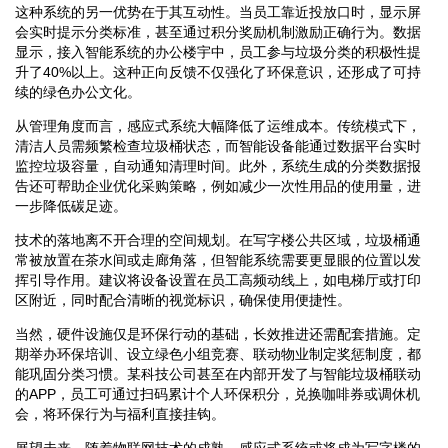
这种系统的另一优势在于其互动性。当员工靠近投放口时，显示屏
会实时提示分类标准，甚至通过积分奖励机制激励正确行为。数据
显示，接入智能系统的办公楼宇中，员工参与垃圾分类的积极性提
升了40%以上。这种正向反馈不仅强化了环保意识，还形成了可持
续的绿色办公文化。
从管理角度而言，感应式系统大幅降低了运维成本。传统模式下，
清洁人员需频繁检查垃圾桶状态，而智能设备能通过数据平台实时
监控垃圾容量，自动通知清理时间。此外，系统生成的分类数据报
告还可帮助企业优化采购策略，例如减少一次性用品的使用量，进
一步降低碳足迹。
技术的落地离不开合理的空间规划。在写字楼公共区域，垃圾桶通
常被放置在茶水间或走廊角落，但智能系统需要更显眼的位置以发
挥引导作用。建议将设备设置在员工高频动线上，如电梯厅或打印
区附近，同时配合清晰的视觉标识，确保使用便捷性。
当然，硬件设施仅是环保行动的基础，长效推进还需配套措施。定
期举办环保培训、设立绿色小组竞赛、联动物业制定奖惩制度，都
能巩固分类习惯。某科技公司甚至在内部开发了与智能垃圾桶联动
的APP，员工可通过扫码累计个人环保积分，兑换咖啡券或调休机
会，将环保行为与福利直接挂钩。
展望未来，随着物联网技术的成熟，感应式系统或将成为写字楼的