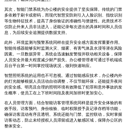
其次，智能门禁系统为办公楼的安全提供了坚实保障。传统的门禁
多依赖于刷卡或密码，而现代智慧安防则引入人脸识别、指纹识别
等生物特征技术，提高了身份验证的准确性与便捷性。此类技术不
仅防止外来人员非法进入，还能记录每次进出的具体时间和人员信
息，为后续安全追溯提供数据支持。
此外，环境监测与预警系统同样在提升安全感方面发挥重要作用。
智能传感器能够实时监测火灾、烟雾、有害气体及水浸等潜在风险
因素。一旦数据异常，系统会迅速触发警报并联动相关设备，保障
人员安全并最大程度减少财产损失。办公楼管理者可通过手机端或
后台平台第一时间掌控现场状况，做到快速响应。
智慧照明系统的运用也不可忽视。通过智能感应技术，办公楼内外
的灯光能够根据人员活动自动调整，不仅节能环保，还能提升夜间
的安全感。明亮且合理的照明环境有效降低了犯罪和意外事故的发
生概率，使员工在上下班时间段及夜间加班时更加安心。
在人员管理方面，结合智能访客管理系统同样是提升安全体验的有
效手段。访客预约、身份核验、临时权限授予及记录存档等功能，
确保访客流动有序且透明。系统还能与门禁、监控联动，实时掌握
访客动态，防止未经授权人员滞留或进入敏感区域，保障办公区的
整体安全。