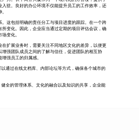
业入驻。良好的办公环境不仅能提升员工的工作效率，还
神。
系。这包括明确的责任分工与项目进度的跟踪。在一个跨
有所变化。因此，企业应当通过定期的项目评估会议，确
市场变化。
业在扩展业务时，需要关注不同地区文化的差异，以便更
以增强团队成员之间的了解与信任，促进团队的相互协
能增强员工的归属感。
可以通过在线文档库、内部论坛等方式，确保各个城市的
、健全的管理体系、文化的融合以及知识的共享，企业能