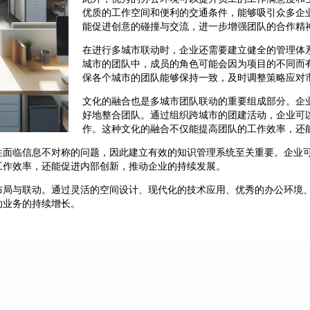
优质的工作空间和便利的交通条件，能够吸引众多企
能促进创意的碰撞与交流，进一步增强团队的合作精
在进行多城市联动时，企业还需要建立健全的管理体
城市的团队中，成员的角色可能会因为项目的不同而
保各个城市的团队能够保持一致，及时调整策略应对
文化的融合也是多城市团队联动的重要组成部分。企
好地整合团队。通过组织跨城市的团建活动，企业可
作。这种文化的融合不仅能提高团队的工作效率，还
往面临信息不对称的问题，因此建立有效的知识管理系统至关重要。企业
工作效率，还能促进内部创新，推动企业的持续发展。
布局与联动。通过灵活的空间设计、现代化的技术应用、优秀的办公环境
动业务的持续增长。